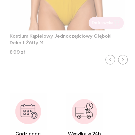
Do koszyka
Kostium Kąpielowy Jednoczęściowy Głęboki
Dekolt Żółty M
Cena
8,99 zł
Codzienne
Wysyłka w 24h