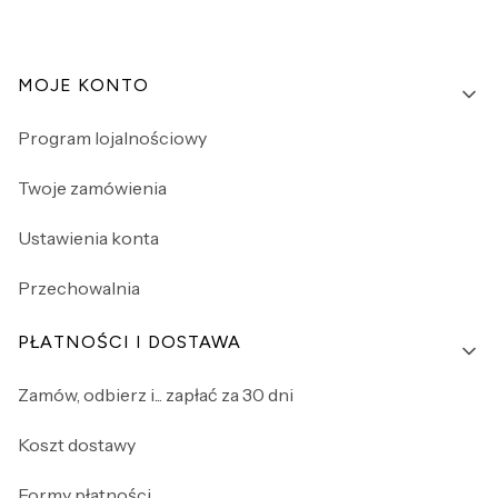
Linki w stopce
MOJE KONTO
Program lojalnościowy
Twoje zamówienia
Ustawienia konta
Przechowalnia
PŁATNOŚCI I DOSTAWA
Zamów, odbierz i... zapłać za 30 dni
Koszt dostawy
Formy płatności