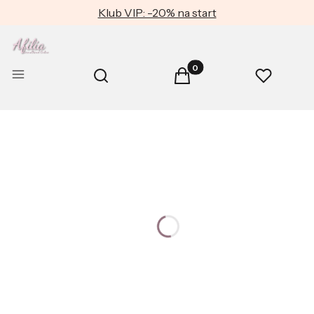
Klub VIP: -20% na start
Produkty w koszyku: 0. Zob
Otwórz wyszukiwarkę
Menu
Szukaj
Koszyk
Ulubione