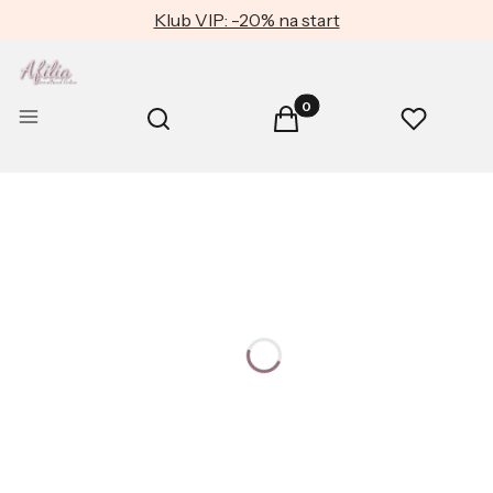
Klub VIP: -20% na start
Produkty w koszyku: 0. Zob
Otwórz wyszukiwarkę
Menu
Szukaj
Koszyk
Ulubione