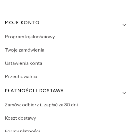
Linki w stopce
MOJE KONTO
Program lojalnościowy
Twoje zamówienia
Ustawienia konta
Przechowalnia
PŁATNOŚCI I DOSTAWA
Zamów, odbierz i... zapłać za 30 dni
Koszt dostawy
Formy płatności