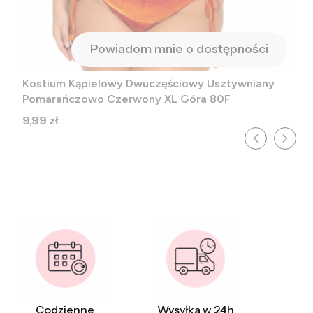
Powiadom mnie o dostępności
Kostium Kąpielowy Dwuczęściowy Usztywniany
Pomarańczowo Czerwony XL Góra 80F
Cena
9,99 zł
Codzienne
Wysyłka w 24h