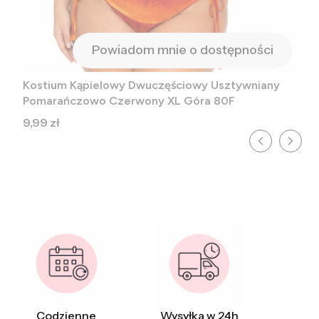
Powiadom mnie o dostępności
Kostium Kąpielowy Dwuczęściowy Usztywniany
Pomarańczowo Czerwony XL Góra 80F
Cena
9,99 zł
Codzienne
Wysyłka w 24h