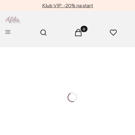
Klub VIP: -20% na start
Produkty w koszyku: 0. Zob
Otwórz wyszukiwarkę
Menu
Szukaj
Koszyk
Ulubione