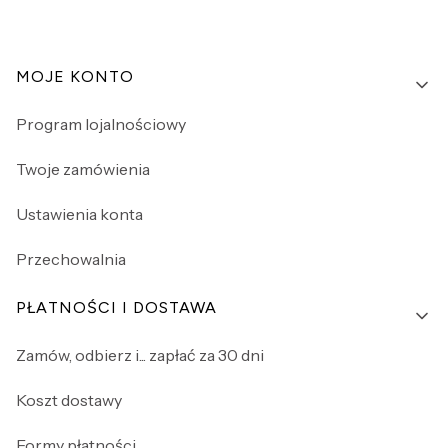
Linki w stopce
MOJE KONTO
Program lojalnościowy
Twoje zamówienia
Ustawienia konta
Przechowalnia
PŁATNOŚCI I DOSTAWA
Zamów, odbierz i... zapłać za 30 dni
Koszt dostawy
Formy płatności