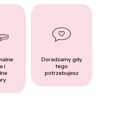
nalne
Doradzamy gdy
a i
tego
dne
potrzebujesz
ry