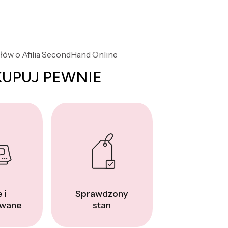
słów o Afilia SecondHand Online
KUPUJ PEWNIE
 i
Sprawdzony
wane
stan