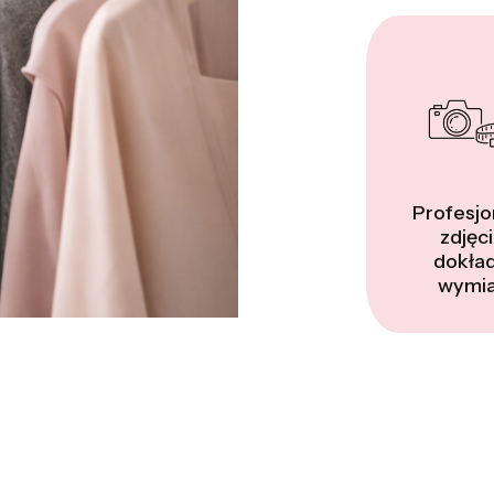
Profesjo
zdjęci
dokła
wymia