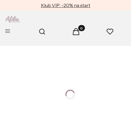
Klub VIP: -20% na start
Produkty w koszyku: 0. Zob
Otwórz wyszukiwarkę
Menu
Szukaj
Koszyk
Ulubione