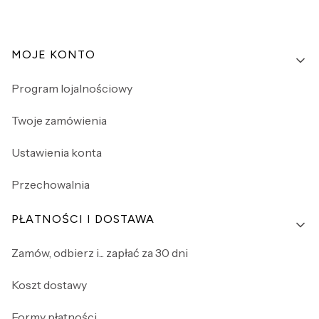
Linki w stopce
MOJE KONTO
Program lojalnościowy
Twoje zamówienia
Ustawienia konta
Przechowalnia
PŁATNOŚCI I DOSTAWA
Zamów, odbierz i... zapłać za 30 dni
Koszt dostawy
Formy płatności