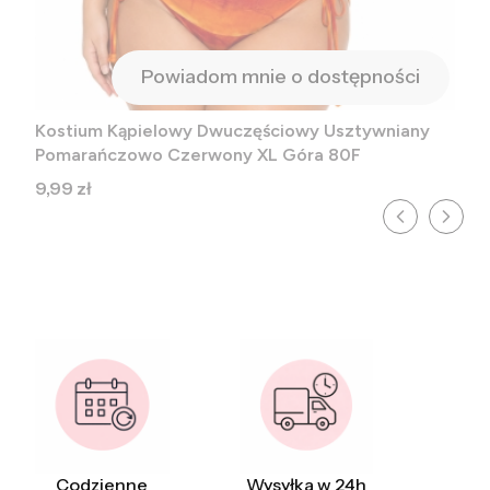
Powiadom mnie o dostępności
Kostium Kąpielowy Dwuczęściowy Usztywniany
Pomarańczowo Czerwony XL Góra 80F
Cena
9,99 zł
Codzienne
Wysyłka w 24h