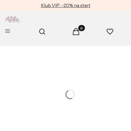
Klub VIP: -20% na start
Produkty w koszyku: 0. Zob
Otwórz wyszukiwarkę
Menu
Szukaj
Koszyk
Ulubione