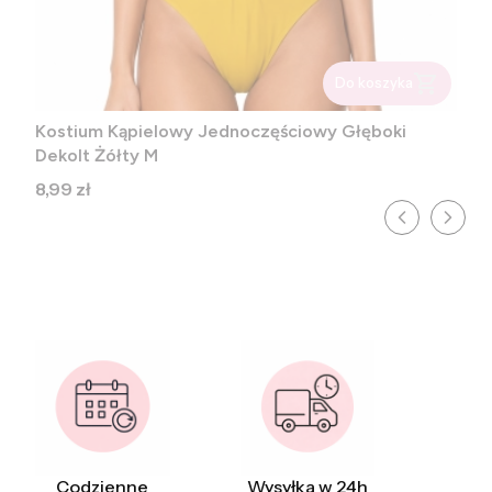
Do koszyka
Kostium Kąpielowy Jednoczęściowy Głęboki
Dekolt Żółty M
Cena
8,99 zł
Codzienne
Wysyłka w 24h