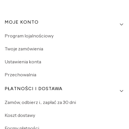
Linki w stopce
MOJE KONTO
Program lojalnościowy
Twoje zamówienia
Ustawienia konta
Przechowalnia
PŁATNOŚCI I DOSTAWA
Zamów, odbierz i... zapłać za 30 dni
Koszt dostawy
Formy płatności