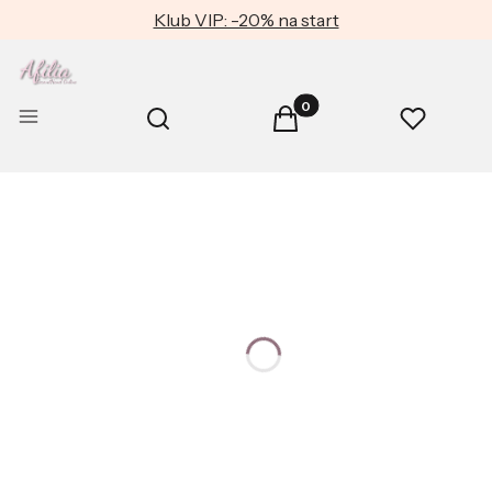
Klub VIP: -20% na start
Produkty w koszyku: 0. Zob
Otwórz wyszukiwarkę
Menu
Szukaj
Koszyk
Ulubione