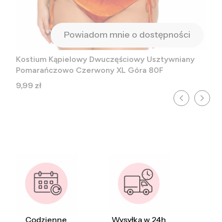
Powiadom mnie o dostępności
Kostium Kąpielowy Dwuczęściowy Usztywniany
Pomarańczowo Czerwony XL Góra 80F
Cena
9,99 zł
Codzienne
Wysyłka w 24h