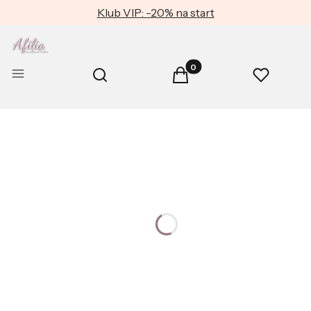
Klub VIP: -20% na start
Produkty w koszyku: 0. Zob
Otwórz wyszukiwarkę
Menu
Szukaj
Koszyk
Ulubione