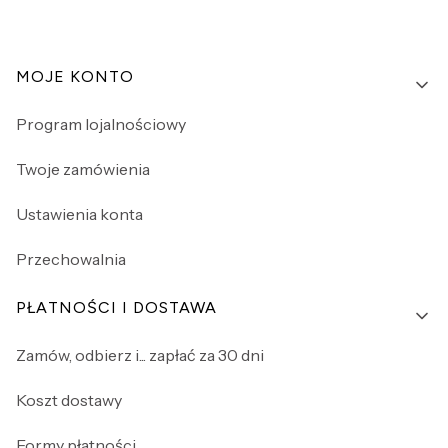
Linki w stopce
MOJE KONTO
Program lojalnościowy
Twoje zamówienia
Ustawienia konta
Przechowalnia
PŁATNOŚCI I DOSTAWA
Zamów, odbierz i... zapłać za 30 dni
Koszt dostawy
Formy płatności