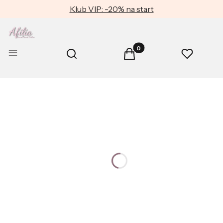
Klub VIP: -20% na start
Produkty w koszyku: 0. Zob
Otwórz wyszukiwarkę
Menu
Szukaj
Koszyk
Ulubione