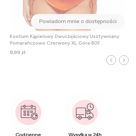
Powiadom mnie o dostępności
Kostium Kąpielowy Dwuczęściowy Usztywniany
Pomarańczowo Czerwony XL Góra 80F
Cena
9,99 zł
Codzienne
Wysyłka w 24h