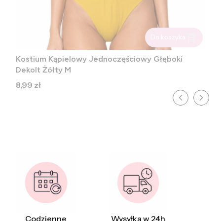
Do koszyka
Kostium Kąpielowy Jednoczęściowy Głęboki
Dekolt Żółty M
Cena
8,99 zł
Codzienne
Wysyłka w 24h