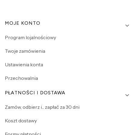
Linki w stopce
MOJE KONTO
Program lojalnościowy
Twoje zamówienia
Ustawienia konta
Przechowalnia
PŁATNOŚCI I DOSTAWA
Zamów, odbierz i... zapłać za 30 dni
Koszt dostawy
Formy płatności