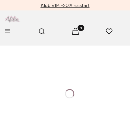
Klub VIP: -20% na start
Produkty w koszyku: 0. Zob
Otwórz wyszukiwarkę
Menu
Szukaj
Koszyk
Ulubione