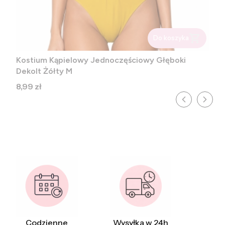
Do koszyka
Kostium Kąpielowy Jednoczęściowy Głęboki
Dekolt Żółty M
Cena
8,99 zł
Codzienne
Wysyłka w 24h