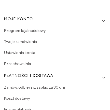
Linki w stopce
MOJE KONTO
Program lojalnościowy
Twoje zamówienia
Ustawienia konta
Przechowalnia
PŁATNOŚCI I DOSTAWA
Zamów, odbierz i... zapłać za 30 dni
Koszt dostawy
Formy płatności