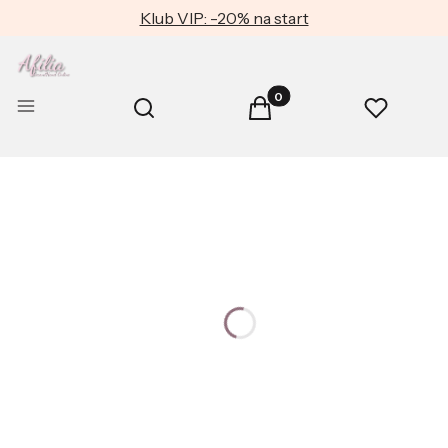
Klub VIP: -20% na start
Produkty w koszyku: 0. Zob
Otwórz wyszukiwarkę
Menu
Szukaj
Koszyk
Ulubione