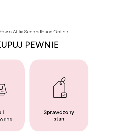
słów o Afilia SecondHand Online
KUPUJ PEWNIE
 i
Sprawdzony
wane
stan