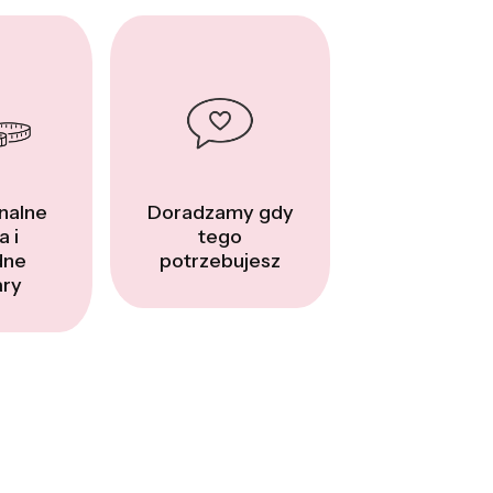
nalne
Doradzamy gdy
a i
tego
dne
potrzebujesz
ry