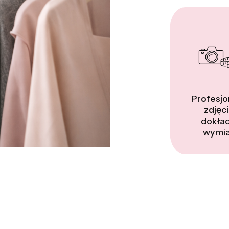
Profesjo
zdjęci
dokła
wymia