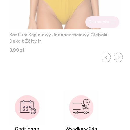
Do koszyka
Kostium Kąpielowy Jednoczęściowy Głęboki
Dekolt Żółty M
Cena
8,99 zł
Codzienne
Wysyłka w 24h