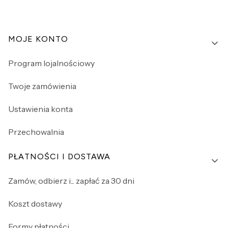
Linki w stopce
MOJE KONTO
Program lojalnościowy
Twoje zamówienia
Ustawienia konta
Przechowalnia
PŁATNOŚCI I DOSTAWA
Zamów, odbierz i... zapłać za 30 dni
Koszt dostawy
Formy płatności