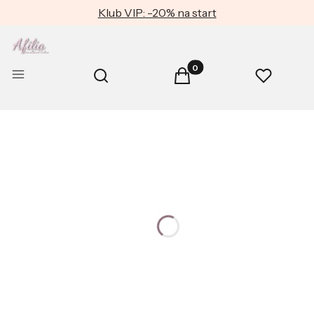
Klub VIP: -20% na start
Produkty w koszyku: 0. Zob
Otwórz wyszukiwarkę
Menu
Szukaj
Koszyk
Ulubione