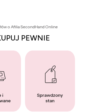
słów o Afilia SecondHand Online
KUPUJ PEWNIE
 i
Sprawdzony
wane
stan