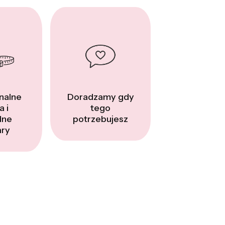
nalne
Doradzamy gdy
a i
tego
dne
potrzebujesz
ry