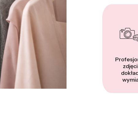
Profesjo
zdjęci
dokła
wymia