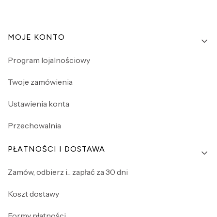
Linki w stopce
MOJE KONTO
Program lojalnościowy
Twoje zamówienia
Ustawienia konta
Przechowalnia
PŁATNOŚCI I DOSTAWA
Zamów, odbierz i... zapłać za 30 dni
Koszt dostawy
Formy płatności