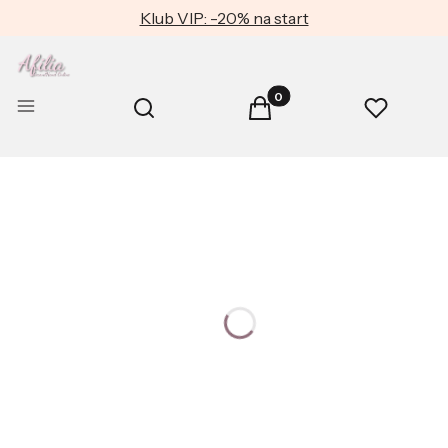
Klub VIP: -20% na start
Produkty w koszyku: 0. Zob
Otwórz wyszukiwarkę
Menu
Szukaj
Koszyk
Ulubione