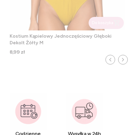
Do koszyka
Kostium Kąpielowy Jednoczęściowy Głęboki
Dekolt Żółty M
Cena
8,99 zł
Codzienne
Wysyłka w 24h