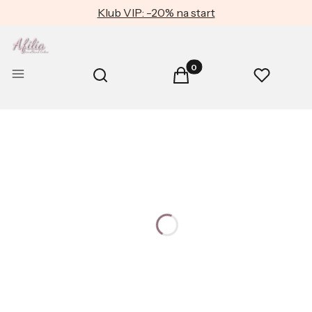
Klub VIP: -20% na start
Produkty w koszyku: 0. Zob
Otwórz wyszukiwarkę
Menu
Szukaj
Koszyk
Ulubione