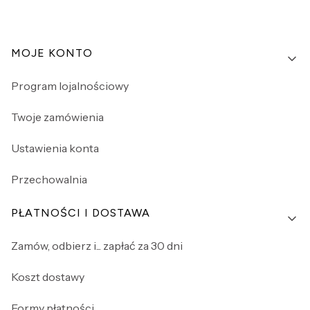
Linki w stopce
MOJE KONTO
Program lojalnościowy
Twoje zamówienia
Ustawienia konta
Przechowalnia
PŁATNOŚCI I DOSTAWA
Zamów, odbierz i... zapłać za 30 dni
Koszt dostawy
Formy płatności