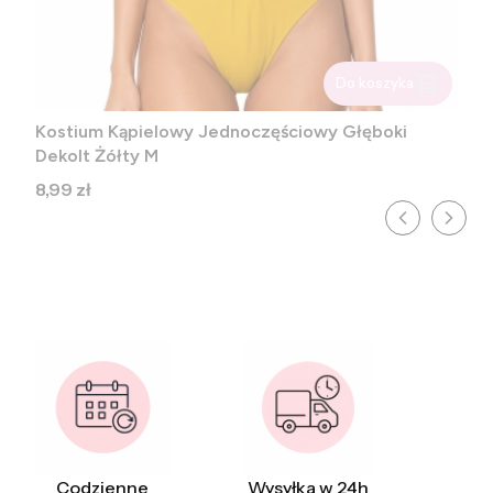
Do koszyka
Kostium Kąpielowy Jednoczęściowy Głęboki
Dekolt Żółty M
Cena
8,99 zł
Codzienne
Wysyłka w 24h