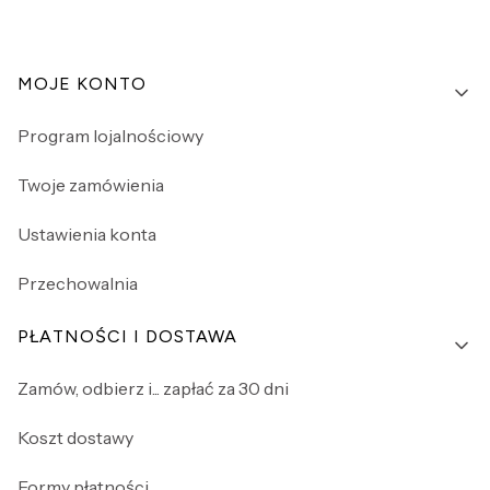
Linki w stopce
MOJE KONTO
Program lojalnościowy
Twoje zamówienia
Ustawienia konta
Przechowalnia
PŁATNOŚCI I DOSTAWA
Zamów, odbierz i... zapłać za 30 dni
Koszt dostawy
Formy płatności