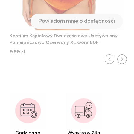
Powiadom mnie o dostępności
Kostium Kąpielowy Dwuczęściowy Usztywniany
Pomarańczowo Czerwony XL Góra 80F
Cena
9,99 zł
Codzienne
Wysyłka w 24h