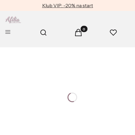
Klub VIP: -20% na start
Produkty w koszyku: 0. Zob
Otwórz wyszukiwarkę
Menu
Szukaj
Koszyk
Ulubione