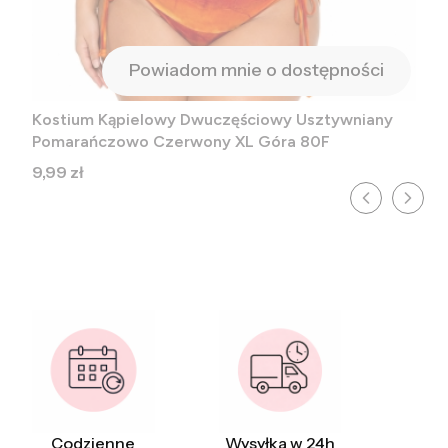
Powiadom mnie o dostępności
Kostium Kąpielowy Dwuczęściowy Usztywniany
Pomarańczowo Czerwony XL Góra 80F
Cena
9,99 zł
Codzienne
Wysyłka w 24h