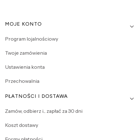
Linki w stopce
MOJE KONTO
Program lojalnościowy
Twoje zamówienia
Ustawienia konta
Przechowalnia
PŁATNOŚCI I DOSTAWA
Zamów, odbierz i... zapłać za 30 dni
Koszt dostawy
Formy płatności