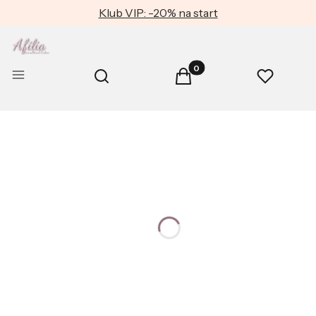
Klub VIP: -20% na start
Produkty w koszyku: 0. Zob
Otwórz wyszukiwarkę
Menu
Szukaj
Koszyk
Ulubione