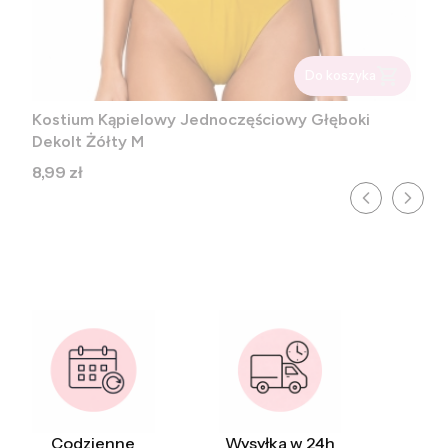
Do koszyka
Kostium Kąpielowy Jednoczęściowy Głęboki
Dekolt Żółty M
Cena
8,99 zł
Codzienne
Wysyłka w 24h