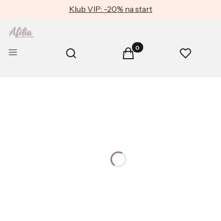
Klub VIP: -20% na start
Produkty w koszyku: 0. Zob
Otwórz wyszukiwarkę
Menu
Szukaj
Koszyk
Ulubione