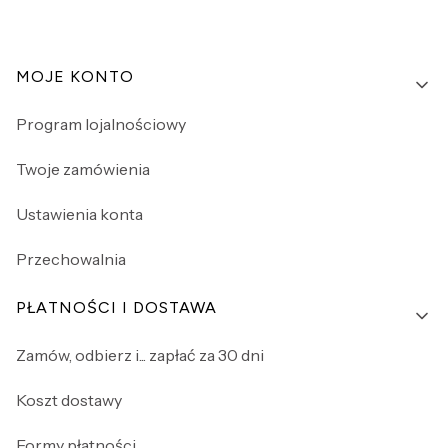
Linki w stopce
MOJE KONTO
Program lojalnościowy
Twoje zamówienia
Ustawienia konta
Przechowalnia
PŁATNOŚCI I DOSTAWA
Zamów, odbierz i... zapłać za 30 dni
Koszt dostawy
Formy płatności