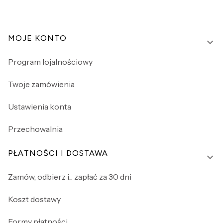
Linki w stopce
MOJE KONTO
Program lojalnościowy
Twoje zamówienia
Ustawienia konta
Przechowalnia
PŁATNOŚCI I DOSTAWA
Zamów, odbierz i... zapłać za 30 dni
Koszt dostawy
Formy płatności