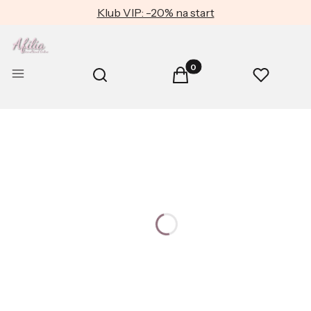
Klub VIP: -20% na start
Produkty w koszyku: 0. Zob
Otwórz wyszukiwarkę
Menu
Szukaj
Koszyk
Ulubione