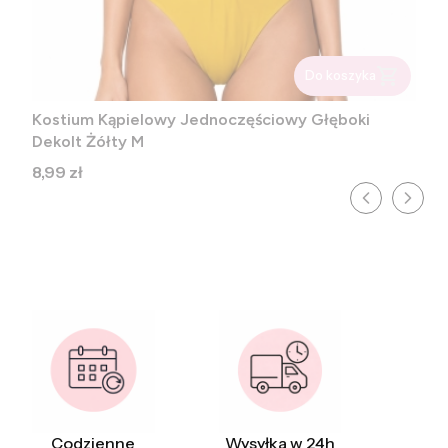
Do koszyka
Kostium Kąpielowy Jednoczęściowy Głęboki
Dekolt Żółty M
Cena
8,99 zł
Codzienne
Wysyłka w 24h