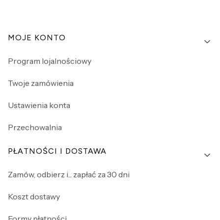
Linki w stopce
MOJE KONTO
Program lojalnościowy
Twoje zamówienia
Ustawienia konta
Przechowalnia
PŁATNOŚCI I DOSTAWA
Zamów, odbierz i... zapłać za 30 dni
Koszt dostawy
Formy płatności