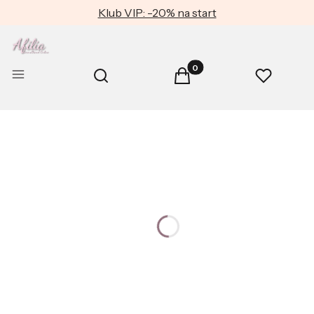
Klub VIP: -20% na start
Produkty w koszyku: 0. Zob
Otwórz wyszukiwarkę
Menu
Szukaj
Koszyk
Ulubione