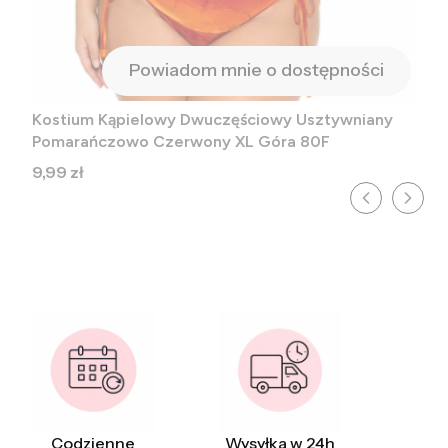
Powiadom mnie o dostępności
Kostium Kąpielowy Dwuczęściowy Usztywniany
Pomarańczowo Czerwony XL Góra 80F
Cena
9,99 zł
Codzienne
Wysyłka w 24h