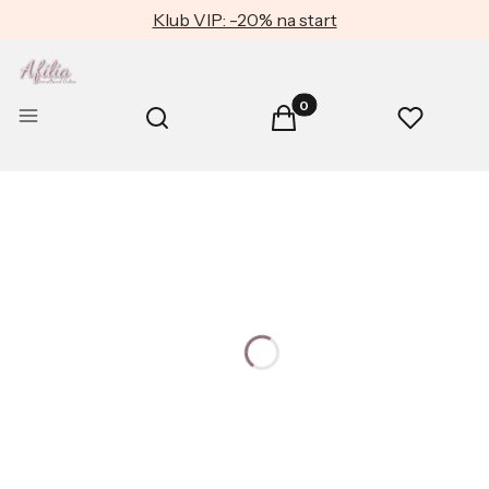
Klub VIP: -20% na start
Produkty w koszyku: 0. Zob
Otwórz wyszukiwarkę
Menu
Szukaj
Koszyk
Ulubione