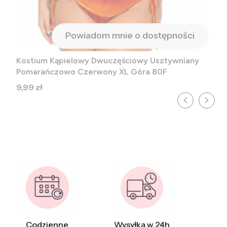
Powiadom mnie o dostępności
Kostium Kąpielowy Dwuczęściowy Usztywniany
Pomarańczowo Czerwony XL Góra 80F
Cena
9,99 zł
Codzienne
Wysyłka w 24h