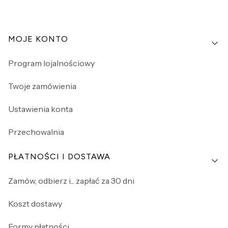
Linki w stopce
MOJE KONTO
Program lojalnościowy
Twoje zamówienia
Ustawienia konta
Przechowalnia
PŁATNOŚCI I DOSTAWA
Zamów, odbierz i... zapłać za 30 dni
Koszt dostawy
Formy płatności