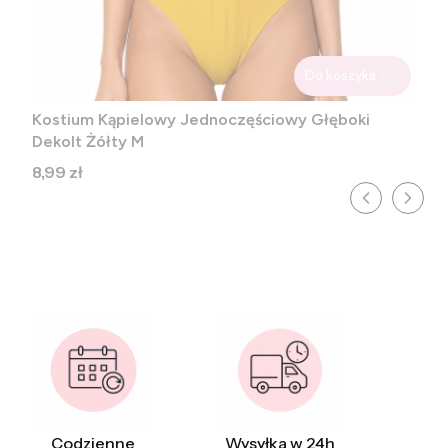
Do koszyka
Kostium Kąpielowy Jednoczęściowy Głęboki
Dekolt Żółty M
Cena
8,99 zł
Codzienne
Wysyłka w 24h