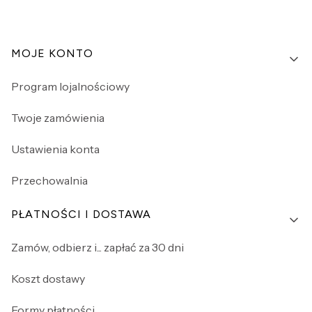
Linki w stopce
MOJE KONTO
Program lojalnościowy
Twoje zamówienia
Ustawienia konta
Przechowalnia
PŁATNOŚCI I DOSTAWA
Zamów, odbierz i... zapłać za 30 dni
Koszt dostawy
Formy płatności