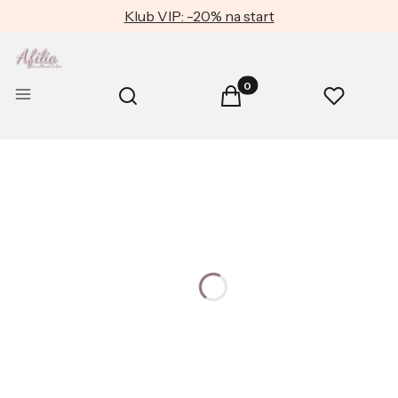
Klub VIP: -20% na start
Produkty w koszyku: 0. Zob
Otwórz wyszukiwarkę
Menu
Szukaj
Koszyk
Ulubione