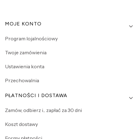
Linki w stopce
MOJE KONTO
Program lojalnościowy
Twoje zamówienia
Ustawienia konta
Przechowalnia
PŁATNOŚCI I DOSTAWA
Zamów, odbierz i... zapłać za 30 dni
Koszt dostawy
Formy płatności