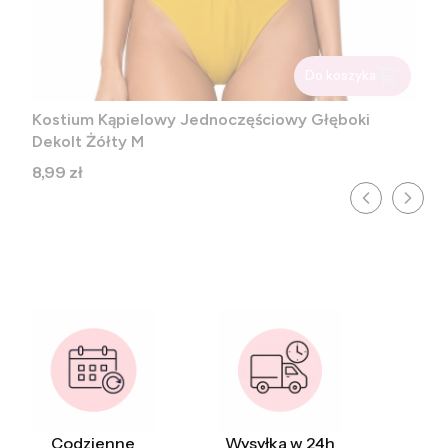
Do koszyka
Kostium Kąpielowy Jednoczęściowy Głęboki
Dekolt Żółty M
Cena
8,99 zł
Codzienne
Wysyłka w 24h