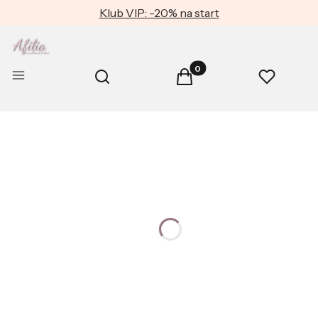
Klub VIP: -20% na start
Produkty w koszyku: 0. Zob
Otwórz wyszukiwarkę
Menu
Szukaj
Koszyk
Ulubione