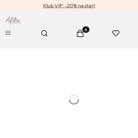
Klub VIP: -20% na start
Produkty w koszyku: 0. Zob
Otwórz wyszukiwarkę
Menu
Szukaj
Koszyk
Ulubione