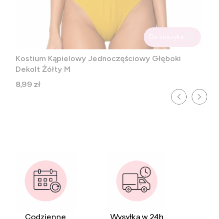
Do koszyka
Kostium Kąpielowy Jednoczęściowy Głęboki
Dekolt Żółty M
Cena
8,99 zł
Codzienne
Wysyłka w 24h