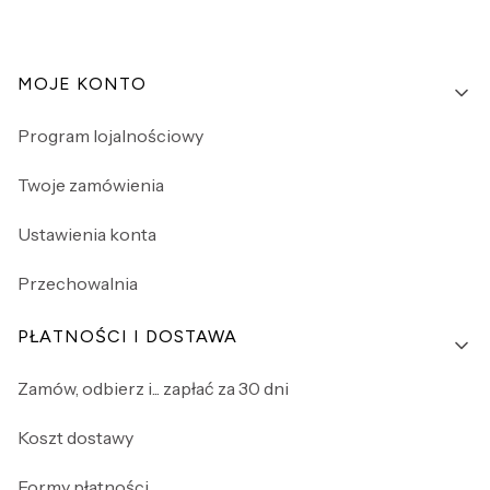
Linki w stopce
MOJE KONTO
Program lojalnościowy
Twoje zamówienia
Ustawienia konta
Przechowalnia
PŁATNOŚCI I DOSTAWA
Zamów, odbierz i... zapłać za 30 dni
Koszt dostawy
Formy płatności