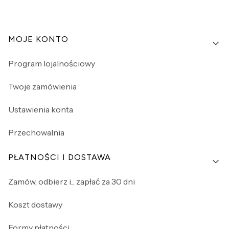
Linki w stopce
MOJE KONTO
Program lojalnościowy
Twoje zamówienia
Ustawienia konta
Przechowalnia
PŁATNOŚCI I DOSTAWA
Zamów, odbierz i... zapłać za 30 dni
Koszt dostawy
Formy płatności