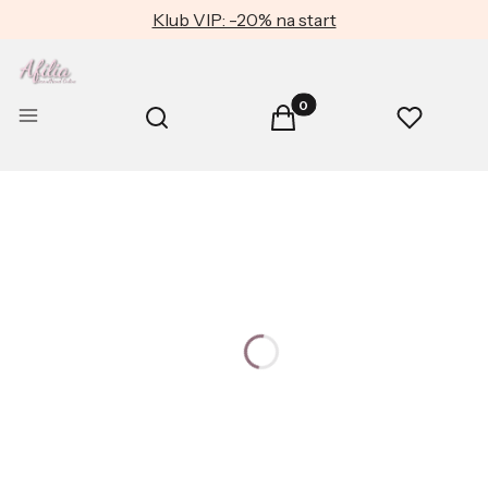
Klub VIP: -20% na start
Produkty w koszyku: 0. Zob
Otwórz wyszukiwarkę
Menu
Szukaj
Koszyk
Ulubione