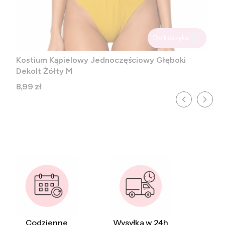
Do koszyka
Kostium Kąpielowy Jednoczęściowy Głęboki
Dekolt Żółty M
Cena
8,99 zł
Codzienne
Wysyłka w 24h