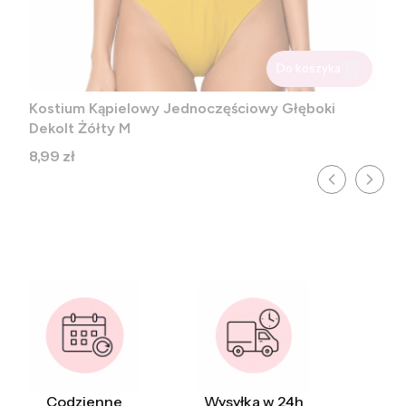
Do koszyka
Kostium Kąpielowy Jednoczęściowy Głęboki
Dekolt Żółty M
Cena
8,99 zł
Codzienne
Wysyłka w 24h