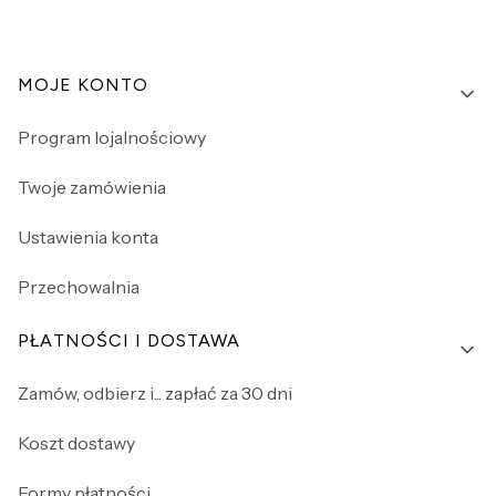
Linki w stopce
MOJE KONTO
Program lojalnościowy
Twoje zamówienia
Ustawienia konta
Przechowalnia
PŁATNOŚCI I DOSTAWA
Zamów, odbierz i... zapłać za 30 dni
Koszt dostawy
Formy płatności