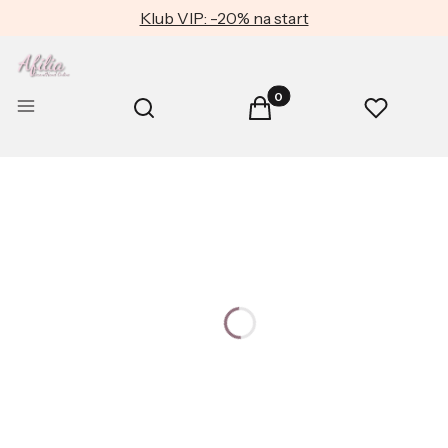
Klub VIP: -20% na start
Produkty w koszyku: 0. Zob
Otwórz wyszukiwarkę
Menu
Szukaj
Koszyk
Ulubione