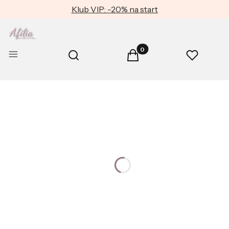
Klub VIP: -20% na start
Produkty w koszyku: 0. Zob
Otwórz wyszukiwarkę
Menu
Szukaj
Koszyk
Ulubione