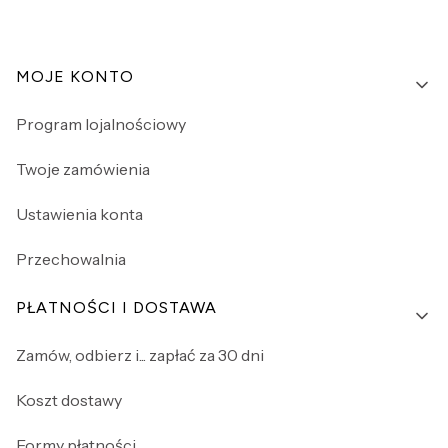
Linki w stopce
MOJE KONTO
Program lojalnościowy
Twoje zamówienia
Ustawienia konta
Przechowalnia
PŁATNOŚCI I DOSTAWA
Zamów, odbierz i... zapłać za 30 dni
Koszt dostawy
Formy płatności