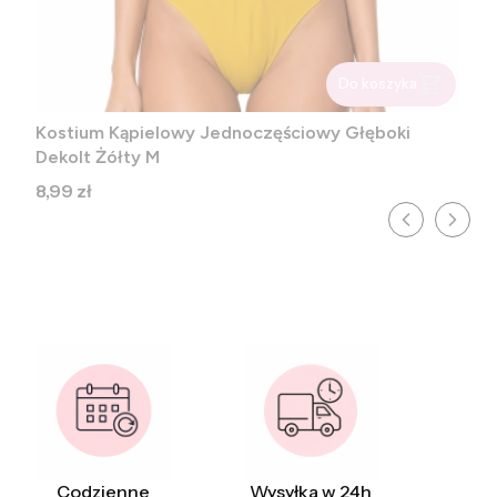
Do koszyka
Kostium Kąpielowy Jednoczęściowy Głęboki
Dekolt Żółty M
Cena
8,99 zł
Codzienne
Wysyłka w 24h