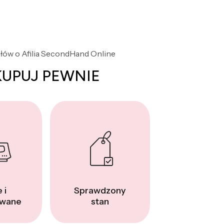
słów o Afilia SecondHand Online
KUPUJ PEWNIE
 i
Sprawdzony
wane
stan