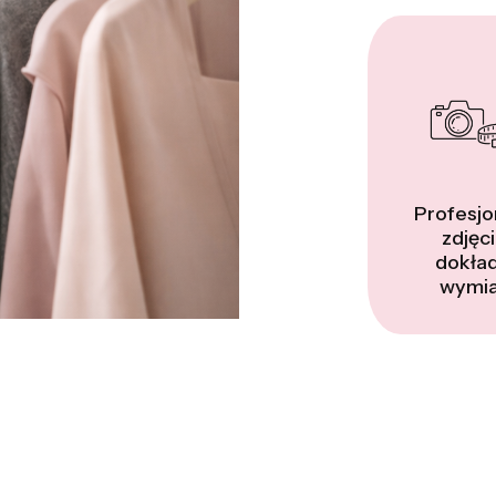
Profesjo
zdjęci
dokła
wymia