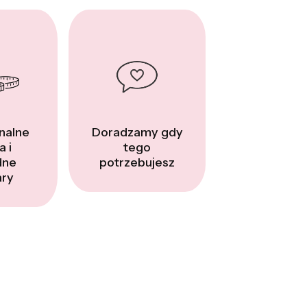
nalne
Doradzamy gdy
a i
tego
dne
potrzebujesz
ry