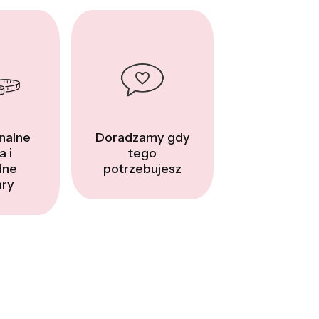
nalne
Doradzamy gdy
a i
tego
dne
potrzebujesz
ry