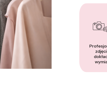
Profesjo
zdjęci
dokła
wymia