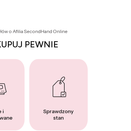
słów o Afilia SecondHand Online
KUPUJ PEWNIE
 i
Sprawdzony
wane
stan