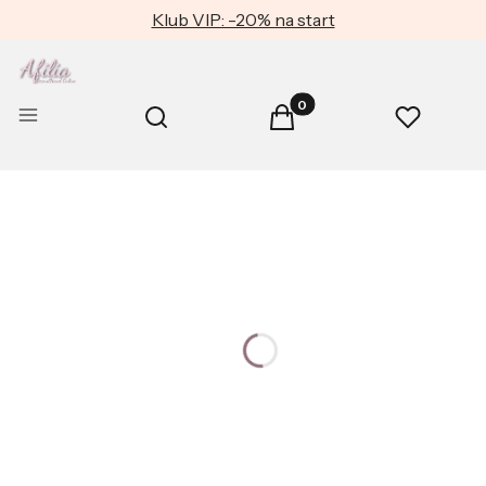
Klub VIP: -20% na start
Produkty w koszyku: 0. Zob
Otwórz wyszukiwarkę
Menu
Szukaj
Koszyk
Ulubione