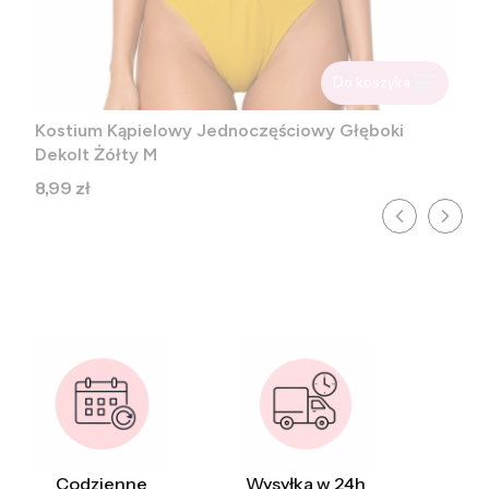
Do koszyka
Kostium Kąpielowy Jednoczęściowy Głęboki
Dekolt Żółty M
Cena
8,99 zł
Codzienne
Wysyłka w 24h