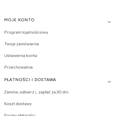
Linki w stopce
MOJE KONTO
Program lojalnościowy
Twoje zamówienia
Ustawienia konta
Przechowalnia
PŁATNOŚCI I DOSTAWA
Zamów, odbierz i... zapłać za 30 dni
Koszt dostawy
Formy płatności