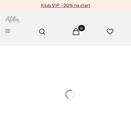
Klub VIP: -20% na start
Produkty w koszyku: 0. Zob
Otwórz wyszukiwarkę
Menu
Szukaj
Koszyk
Ulubione