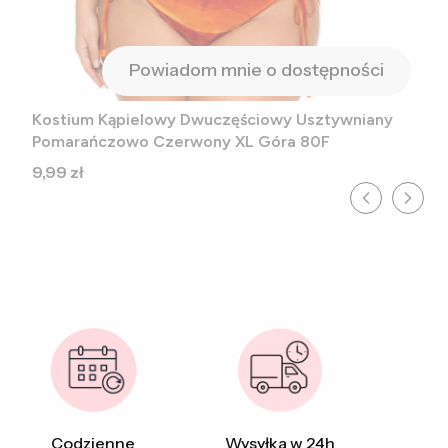
Powiadom mnie o dostępności
Kostium Kąpielowy Dwuczęściowy Usztywniany
Pomarańczowo Czerwony XL Góra 80F
Cena
9,99 zł
Codzienne
Wysyłka w 24h