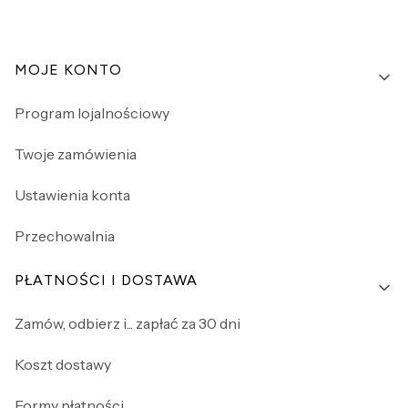
Linki w stopce
MOJE KONTO
Program lojalnościowy
Twoje zamówienia
Ustawienia konta
Przechowalnia
PŁATNOŚCI I DOSTAWA
Zamów, odbierz i... zapłać za 30 dni
Koszt dostawy
Formy płatności