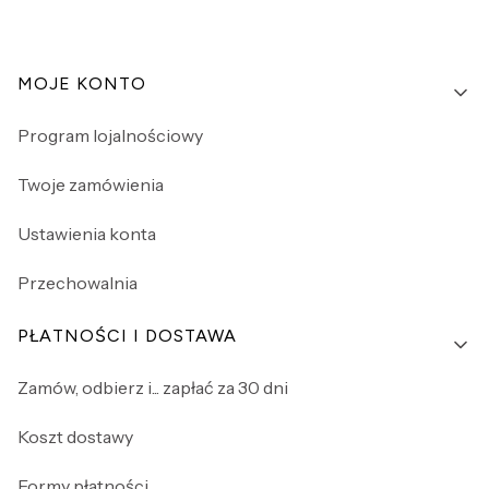
Linki w stopce
MOJE KONTO
Program lojalnościowy
Twoje zamówienia
Ustawienia konta
Przechowalnia
PŁATNOŚCI I DOSTAWA
Zamów, odbierz i... zapłać za 30 dni
Koszt dostawy
Formy płatności