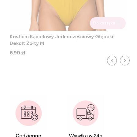
Do koszyka
Kostium Kąpielowy Jednoczęściowy Głęboki
Dekolt Żółty M
Cena
8,99 zł
Codzienne
Wysyłka w 24h