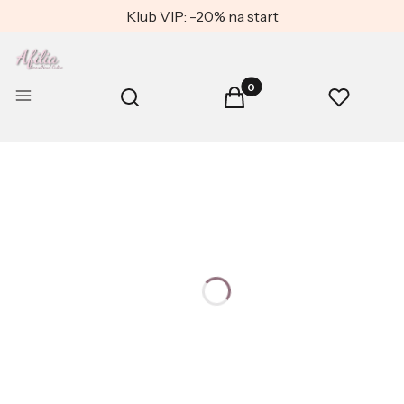
Klub VIP: -20% na start
Produkty w koszyku: 0. Zob
Otwórz wyszukiwarkę
Menu
Szukaj
Koszyk
Ulubione