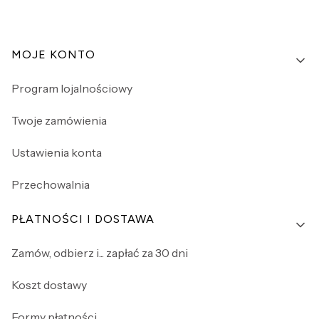
Linki w stopce
MOJE KONTO
Program lojalnościowy
Twoje zamówienia
Ustawienia konta
Przechowalnia
PŁATNOŚCI I DOSTAWA
Zamów, odbierz i... zapłać za 30 dni
Koszt dostawy
Formy płatności