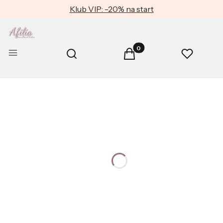
Klub VIP: -20% na start
Produkty w koszyku: 0. Zob
Otwórz wyszukiwarkę
Menu
Szukaj
Koszyk
Ulubione