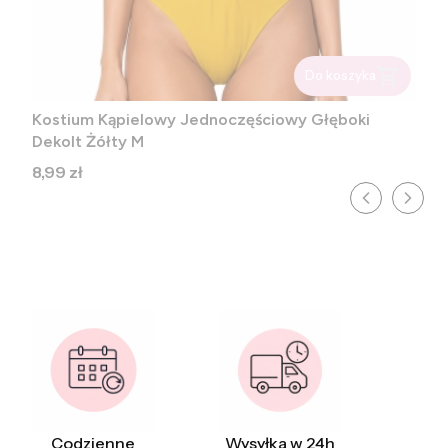
Do koszyka
Kostium Kąpielowy Jednoczęściowy Głęboki
Dekolt Żółty M
Cena
8,99 zł
Codzienne
Wysyłka w 24h