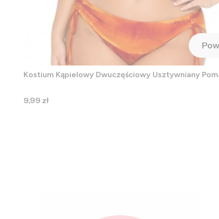
Pow
Kostium Kąpielowy Dwuczęściowy Usztywniany Po
Cena
9,99 zł