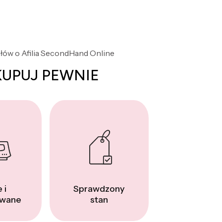
słów o Afilia SecondHand Online
KUPUJ PEWNIE
 i
Sprawdzony
wane
stan