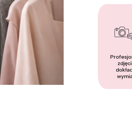
Profesjo
zdjęci
dokła
wymia