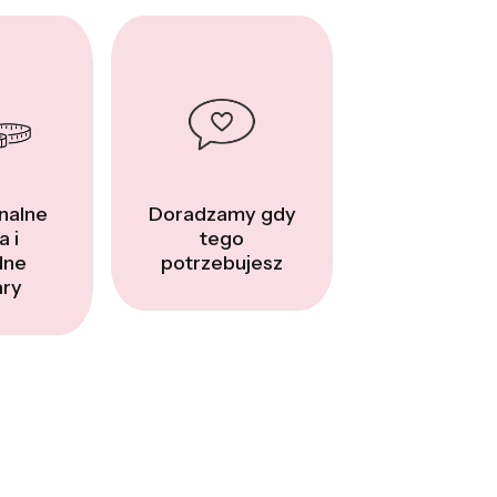
nalne
Doradzamy gdy
a i
tego
dne
potrzebujesz
ry