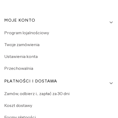
Linki w stopce
MOJE KONTO
Program lojalnościowy
Twoje zamówienia
Ustawienia konta
Przechowalnia
PŁATNOŚCI I DOSTAWA
Zamów, odbierz i... zapłać za 30 dni
Koszt dostawy
Formy płatności