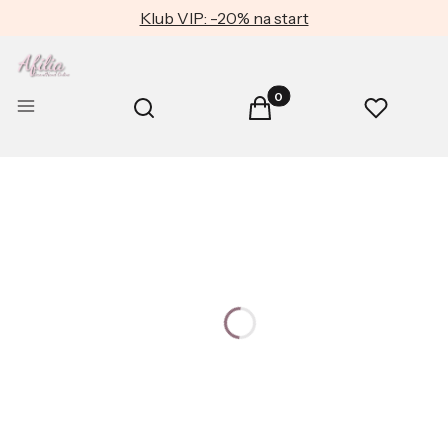
Klub VIP: -20% na start
Produkty w koszyku: 0. Zob
Otwórz wyszukiwarkę
Menu
Szukaj
Koszyk
Ulubione