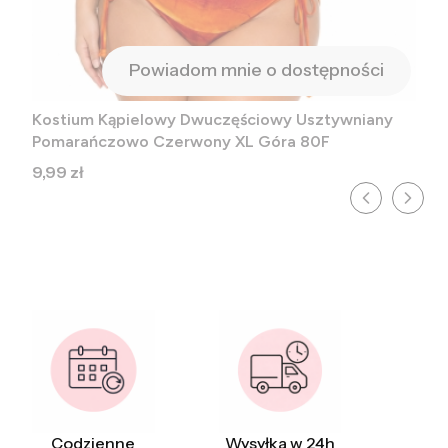
Powiadom mnie o dostępności
Kostium Kąpielowy Dwuczęściowy Usztywniany
Pomarańczowo Czerwony XL Góra 80F
Cena
9,99 zł
Codzienne
Wysyłka w 24h