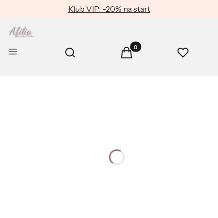
Klub VIP: -20% na start
Produkty w koszyku: 0. Zob
Otwórz wyszukiwarkę
Menu
Szukaj
Koszyk
Ulubione