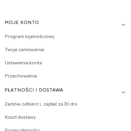
Linki w stopce
MOJE KONTO
Program lojalnościowy
Twoje zamówienia
Ustawienia konta
Przechowalnia
PŁATNOŚCI I DOSTAWA
Zamów, odbierz i... zapłać za 30 dni
Koszt dostawy
Formy płatności