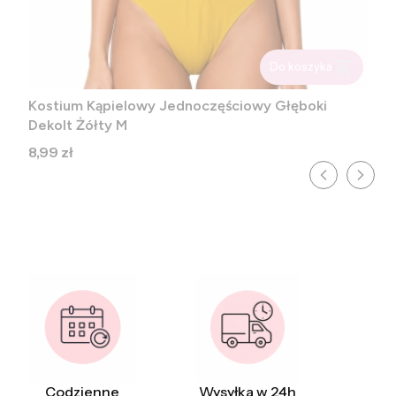
Do koszyka
Kostium Kąpielowy Jednoczęściowy Głęboki
Dekolt Żółty M
Cena
8,99 zł
Codzienne
Wysyłka w 24h