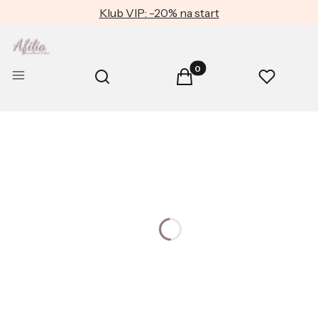
Klub VIP: -20% na start
Produkty w koszyku: 0. Zob
Otwórz wyszukiwarkę
Menu
Szukaj
Koszyk
Ulubione