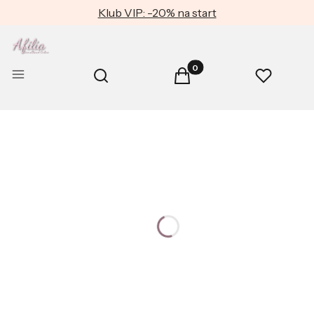
Klub VIP: -20% na start
Produkty w koszyku: 0. Zob
Otwórz wyszukiwarkę
Menu
Szukaj
Koszyk
Ulubione