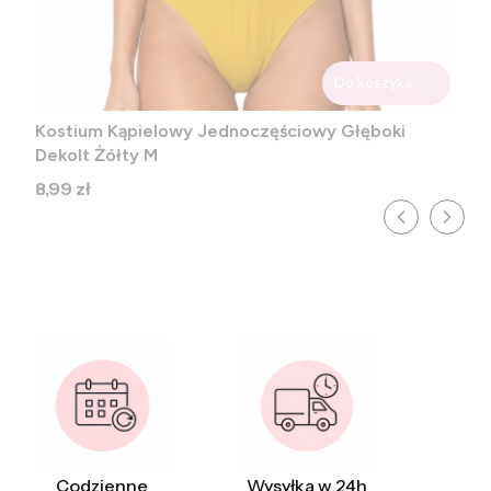
Do koszyka
Kostium Kąpielowy Jednoczęściowy Głęboki
Dekolt Żółty M
Cena
8,99 zł
Codzienne
Wysyłka w 24h