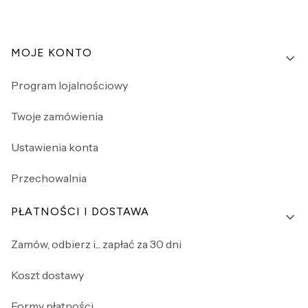
Linki w stopce
MOJE KONTO
Program lojalnościowy
Twoje zamówienia
Ustawienia konta
Przechowalnia
PŁATNOŚCI I DOSTAWA
Zamów, odbierz i... zapłać za 30 dni
Koszt dostawy
Formy płatności