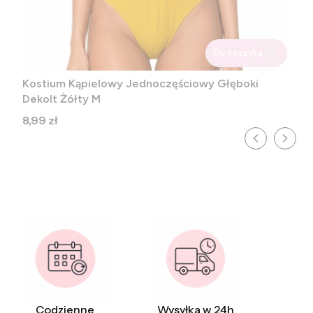
Do koszyka
Kostium Kąpielowy Jednoczęściowy Głęboki
Dekolt Żółty M
Cena
8,99 zł
Codzienne
Wysyłka w 24h