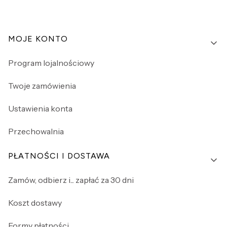
Linki w stopce
MOJE KONTO
Program lojalnościowy
Twoje zamówienia
Ustawienia konta
Przechowalnia
PŁATNOŚCI I DOSTAWA
Zamów, odbierz i... zapłać za 30 dni
Koszt dostawy
Formy płatności