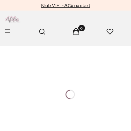
Klub VIP: -20% na start
Produkty w koszyku: 0. Zob
Otwórz wyszukiwarkę
Menu
Szukaj
Koszyk
Ulubione