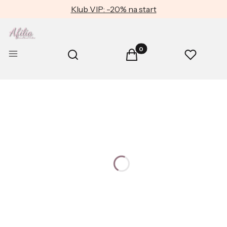
Klub VIP: -20% na start
Produkty w koszyku: 0. Zob
Otwórz wyszukiwarkę
Menu
Szukaj
Koszyk
Ulubione