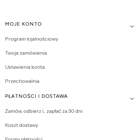
Linki w stopce
MOJE KONTO
Program lojalnościowy
Twoje zamówienia
Ustawienia konta
Przechowalnia
PŁATNOŚCI I DOSTAWA
Zamów, odbierz i... zapłać za 30 dni
Koszt dostawy
Formy płatności