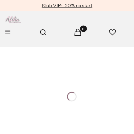
Klub VIP: -20% na start
Produkty w koszyku: 0. Zob
Otwórz wyszukiwarkę
Menu
Szukaj
Koszyk
Ulubione