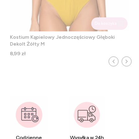
Do koszyka
Kostium Kąpielowy Jednoczęściowy Głęboki
Dekolt Żółty M
Cena
8,99 zł
Codzienne
Wysyłka w 24h