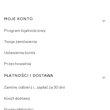
Linki w stopce
MOJE KONTO
Program lojalnościowy
Twoje zamówienia
Ustawienia konta
Przechowalnia
PŁATNOŚCI I DOSTAWA
Zamów, odbierz i... zapłać za 30 dni
Koszt dostawy
Formy płatności