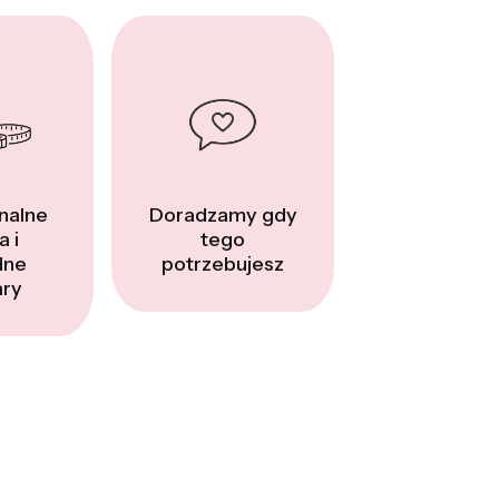
nalne
Doradzamy gdy
a i
tego
dne
potrzebujesz
ry