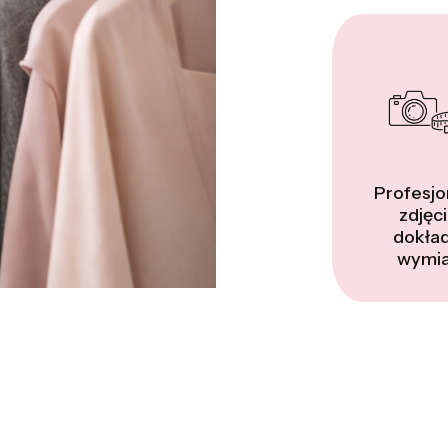
Profesjo
zdjęci
dokła
wymia