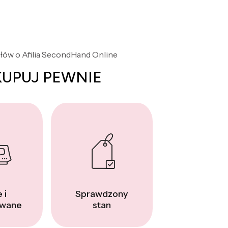
słów o Afilia SecondHand Online
KUPUJ PEWNIE
 i
Sprawdzony
wane
stan