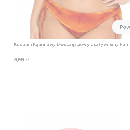
Pow
Kostium Kąpielowy Dwuczęściowy Usztywniany Po
Cena
9,99 zł