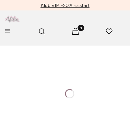
Klub VIP: -20% na start
Produkty w koszyku: 0. Zob
Otwórz wyszukiwarkę
Menu
Szukaj
Koszyk
Ulubione