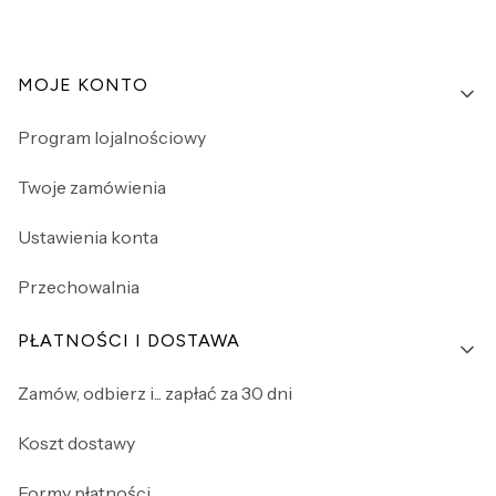
Linki w stopce
MOJE KONTO
Program lojalnościowy
Twoje zamówienia
Ustawienia konta
Przechowalnia
PŁATNOŚCI I DOSTAWA
Zamów, odbierz i... zapłać za 30 dni
Koszt dostawy
Formy płatności