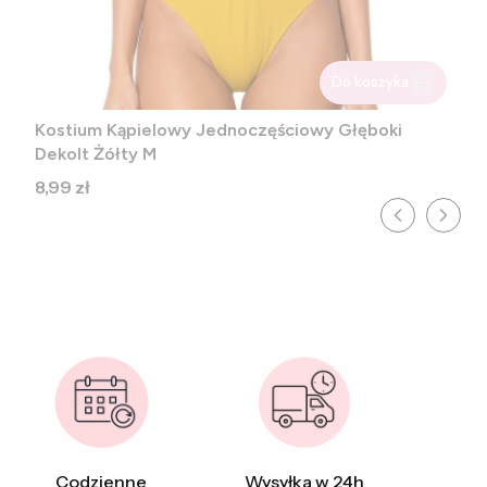
Do koszyka
Kostium Kąpielowy Jednoczęściowy Głęboki
Dekolt Żółty M
Cena
8,99 zł
Codzienne
Wysyłka w 24h