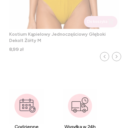
Do koszyka
Kostium Kąpielowy Jednoczęściowy Głęboki
Dekolt Żółty M
Cena
8,99 zł
Codzienne
Wysyłka w 24h