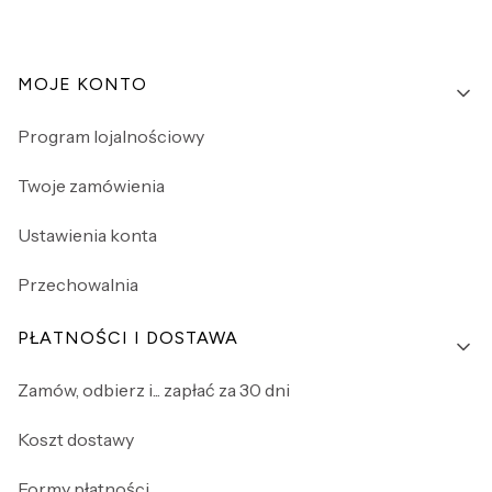
Linki w stopce
MOJE KONTO
Program lojalnościowy
Twoje zamówienia
Ustawienia konta
Przechowalnia
PŁATNOŚCI I DOSTAWA
Zamów, odbierz i... zapłać za 30 dni
Koszt dostawy
Formy płatności