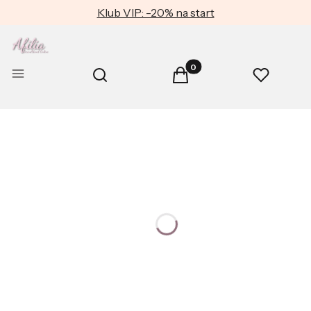
Klub VIP: -20% na start
Produkty w koszyku: 0. Zob
Otwórz wyszukiwarkę
Menu
Szukaj
Koszyk
Ulubione