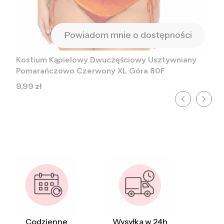
Powiadom mnie o dostępności
Kostium Kąpielowy Dwuczęściowy Usztywniany
Pomarańczowo Czerwony XL Góra 80F
Cena
9,99 zł
Codzienne
Wysyłka w 24h