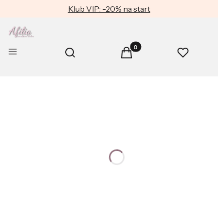
Klub VIP: -20% na start
Produkty w koszyku: 0. Zob
Otwórz wyszukiwarkę
Menu
Szukaj
Koszyk
Ulubione