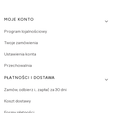
Linki w stopce
MOJE KONTO
Program lojalnościowy
Twoje zamówienia
Ustawienia konta
Przechowalnia
PŁATNOŚCI I DOSTAWA
Zamów, odbierz i... zapłać za 30 dni
Koszt dostawy
Formy płatności