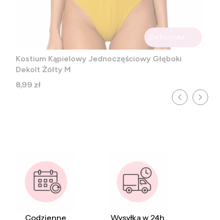
Do koszyka
Kostium Kąpielowy Jednoczęściowy Głęboki
Dekolt Żółty M
Cena
8,99 zł
Codzienne
Wysyłka w 24h