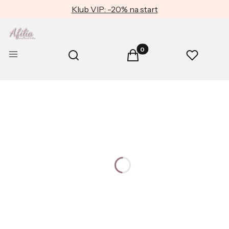
Klub VIP: -20% na start
Produkty w koszyku: 0. Zob
Otwórz wyszukiwarkę
Menu
Szukaj
Koszyk
Ulubione