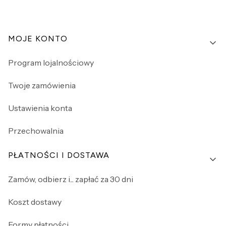
Linki w stopce
MOJE KONTO
Program lojalnościowy
Twoje zamówienia
Ustawienia konta
Przechowalnia
PŁATNOŚCI I DOSTAWA
Zamów, odbierz i... zapłać za 30 dni
Koszt dostawy
Formy płatności