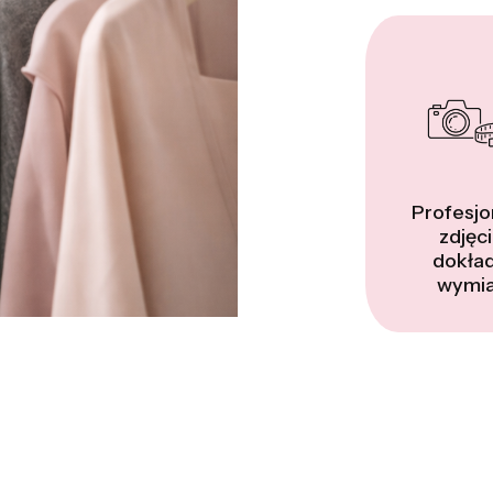
Profesjo
zdjęci
dokła
wymia