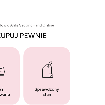
słów o Afilia SecondHand Online
KUPUJ PEWNIE
 i
Sprawdzony
wane
stan