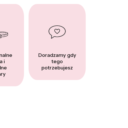
nalne
Doradzamy gdy
a i
tego
dne
potrzebujesz
ry