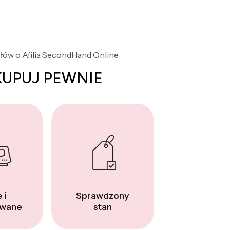
słów o Afilia SecondHand Online
KUPUJ PEWNIE
 i
Sprawdzony
wane
stan