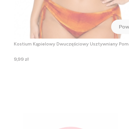
Pow
Kostium Kąpielowy Dwuczęściowy Usztywniany Po
Cena
9,99 zł