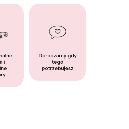
nalne
Doradzamy gdy
a i
tego
dne
potrzebujesz
ry