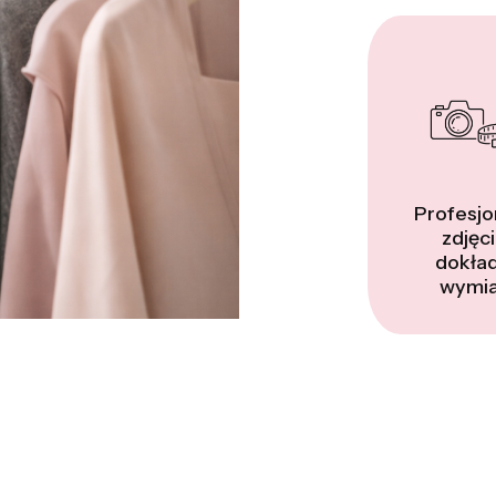
Profesjo
zdjęci
dokła
wymia