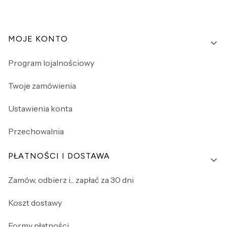
Linki w stopce
MOJE KONTO
Program lojalnościowy
Twoje zamówienia
Ustawienia konta
Przechowalnia
PŁATNOŚCI I DOSTAWA
Zamów, odbierz i... zapłać za 30 dni
Koszt dostawy
Formy płatności