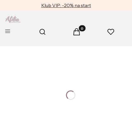
Klub VIP: -20% na start
Produkty w koszyku: 0. Zob
Otwórz wyszukiwarkę
Menu
Szukaj
Koszyk
Ulubione