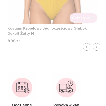
Do koszyka
Kostium Kąpielowy Jednoczęściowy Głęboki
Dekolt Żółty M
Cena
8,99 zł
Codzienne
Wysyłka w 24h